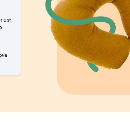
t dat
e
kele