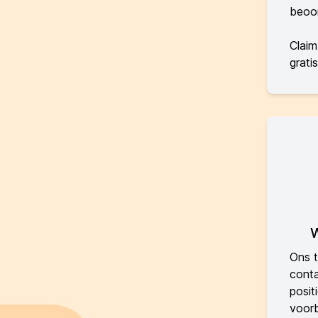
beoor
Claim
gratis
W
Ons t
conta
posit
voorb