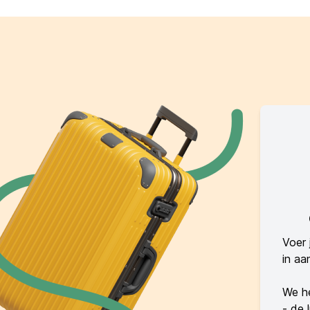
Voer 
in aa
We he
- de 