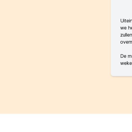
Uitei
we he
zulle
over
De m
weken