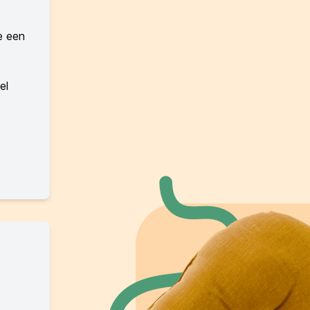
e een
el