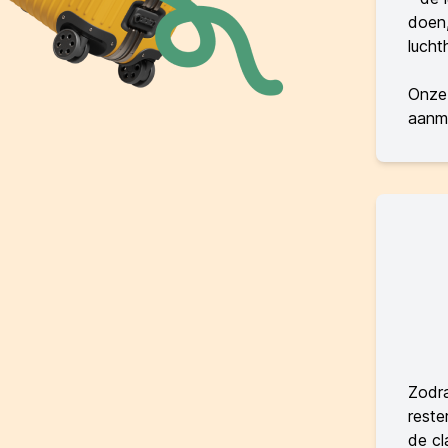
doen,
lucht
Onze 
aanm
Zodra
reste
de cl