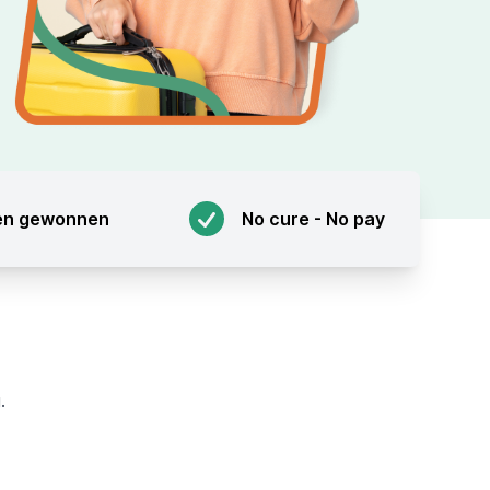
en gewonnen
No cure - No pay
.