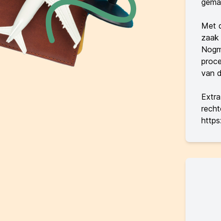
gemak
Met d
zaak 
Nogma
proce
van d
Extra
recht
https