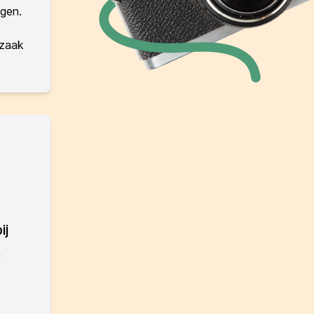
igen.
 zaak
ij
n