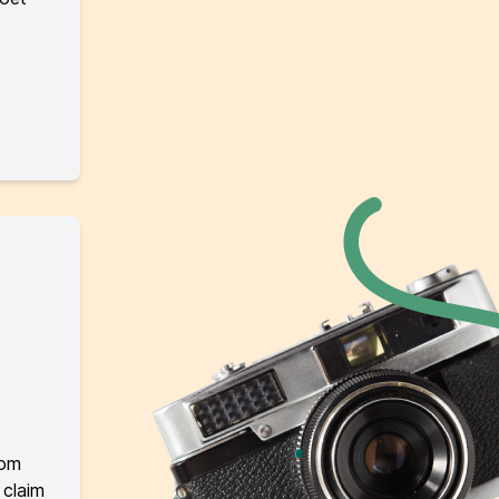
 om
 claim