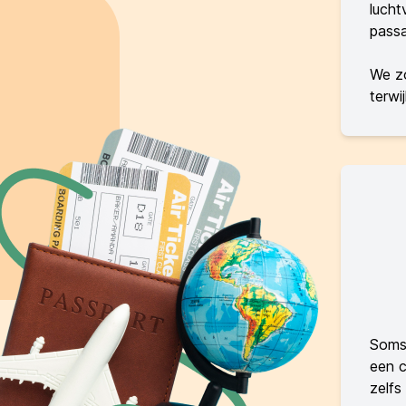
lucht
passa
We zo
terwi
Soms 
een c
zelfs